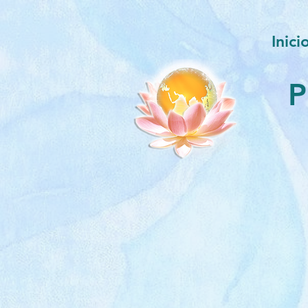
Inici
P